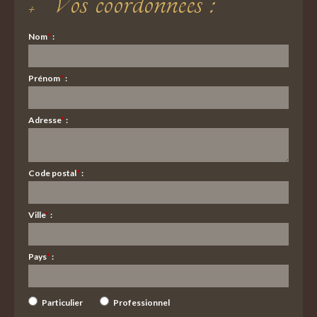
Vos coordonnées :
Nom
*
:
Prénom
*
:
Adresse
*
:
Code postal
*
:
Ville
*
:
Pays
*
:
Particulier
Professionnel