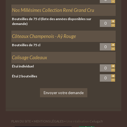
Nos Millésimes Collection René Grand Cru
Bouteilles de 75 cl (liste des années disponibles sur
demande)
Côteaux Champenois - Aÿ Rouge
Bouteilles de 75 cl
Colisage Cadeaux
Étui individuel
Étui 2 bouteilles
PLAN DU SITE
•
MENTIONS LÉGALES
• Une réalisation
Celuga.fr