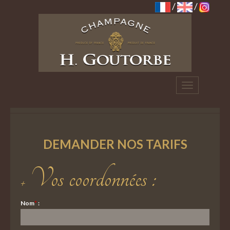
/
/
Toggle
navigation
Demander nos tarifs
Vos coordonnées :
Nom
*
: