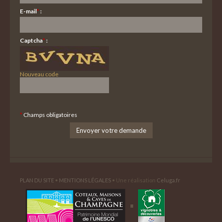
E-mail
*
:
Captcha
*
:
Nouveau code
*
Champs obligatoires
PLAN DU SITE
•
MENTIONS LÉGALES
• Une réalisation
Celuga.fr