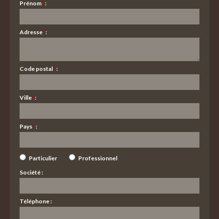
Prénom
*
:
Adresse
*
:
Code postal
*
:
Ville
*
:
Pays
*
:
Particulier
Professionnel
Société :
Téléphone :